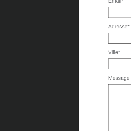
Email*
Adresse*
Ville*
Message