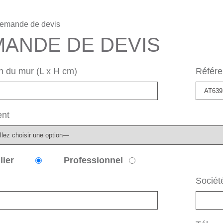
emande de devis
ANDE DE DEVIS
 du mur (L x H cm)
Référe
nt
lier
Professionnel
Sociét