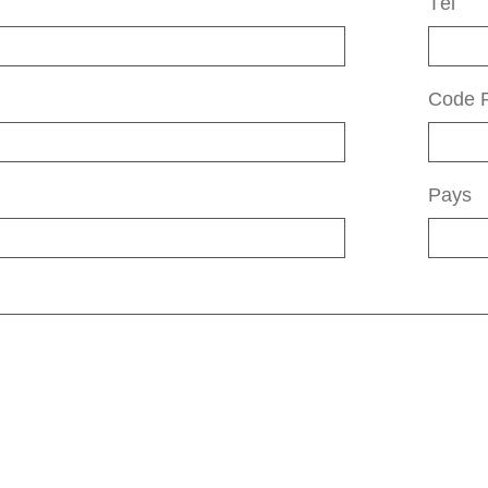
Tél
Code P
Pays