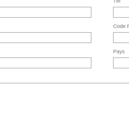
Tél
Code P
Pays