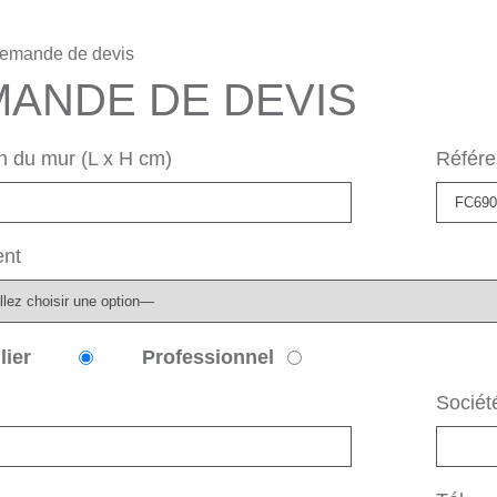
emande de devis
ANDE DE DEVIS
 du mur (L x H cm)
Référe
nt
lier
Professionnel
Sociét