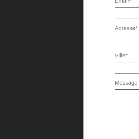
Email*
Adresse*
Ville*
Message