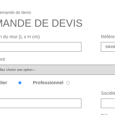
emande de devis
ANDE DE DEVIS
 du mur (L x H cm)
Référe
nt
lier
Professionnel
Sociét