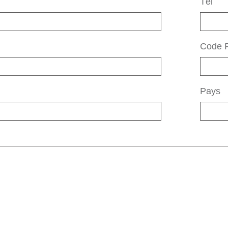
Tél
Code P
Pays