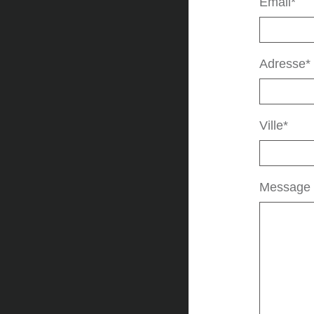
Email*
Adresse*
Ville*
Message