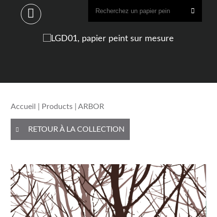
Accueil
|
Products
| ARBOR
RETOUR À LA COLLECTION