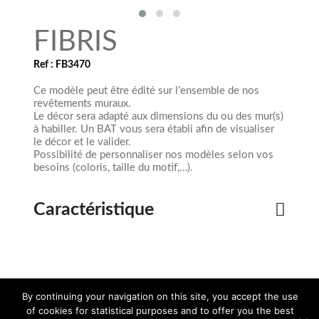
FIBRIS
Ref : FB3470
Ce modèle peut être édité sur l’ensemble de nos
revêtements muraux.
Le décor sera adapté aux dimensions du ou des mur(s)
à habiller. Un BAT vous sera établi afin de visualiser
le décor et le valider.
Possibilité de personnaliser nos modèles selon vos
besoins (coloris, taille du motif,…).
Caractéristique
By continuing your navigation on this site, you accept the use
Téléchargez
Téléchargez
Demandez
le dossier 3D
la documentation
un devis
of cookies for statistical purposes and to offer you the best