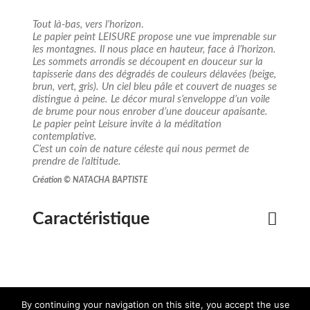
Tout là-bas, vers l’horizon
.
Le papier peint LEISURE propose une vue imprenable sur
les montagnes. Il nous place en hauteur, face à l’horizon.
Les sommets arrondis se découpent en douceur sur la
tapisserie dans des dégradés de couleurs délavées (beige,
brun, vert, gris). Un ciel bleu pâle et couvert de nuages se
distingue à peine. Le décor mural s’enveloppe d’un voile
de brume pour nous enrober d’une douceur apaisante.
Le papier peint Leisure invite à la méditation
contemplative.
C’est un coin de nature céleste qui nous permet de
prendre de l’altitude.
Création © NATACHA BAPTISTE
Caractéristique
By continuing your navigation on this site, you accept the use
Téléchargez
Téléchargez
Demandez