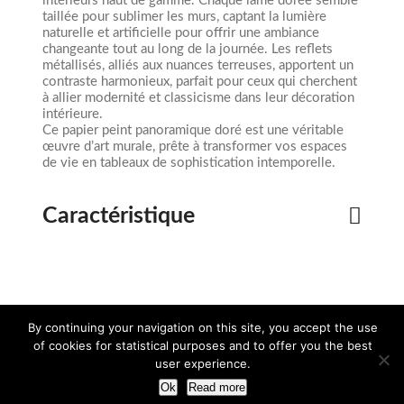
intérieurs haut de gamme. Chaque lame dorée semble
taillée pour sublimer les murs, captant la lumière
naturelle et artificielle pour offrir une ambiance
changeante tout au long de la journée. Les reflets
métallisés, alliés aux nuances terreuses, apportent un
contraste harmonieux, parfait pour ceux qui cherchent
à allier modernité et classicisme dans leur décoration
intérieure.
Ce papier peint panoramique doré est une véritable
œuvre d’art murale, prête à transformer vos espaces
de vie en tableaux de sophistication intemporelle.
Caractéristique
By continuing your navigation on this site, you accept the use
Téléchargez
Téléchargez
Demandez
le dossier 3D
la documentation
un devis
of cookies for statistical purposes and to offer you the best
user experience.
Ok
Read more