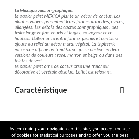
Le Mexique version graphique
.
Le papier peint MEXICA plante un décor de cactus. Les
plantes variées présentent leurs formes arrondies, ovales,
allongées. Les détails des cactus sont graphiques : des
traits longs et fins, courts et larges, en largeur et en
hauteur. L’alternance entre formes pleines et contours
ajoute du relief au décor mural végétal. La tapisserie
mexicaine affiche un fond blanc qui se décline en deux
versions de couleurs : rose, marron et beige ou dans des
teintes de vert.
Le papier peint orné de cactus crée une fraîcheur
décorative et végétale absolue. L’effet est relaxant.
Caractéristique
By continuing your navigation on this site, you accept the use
Téléchargez
Téléchargez
Demandez
le dossier 3D
la documentation
un devis
of cookies for statistical purposes and to offer you the best