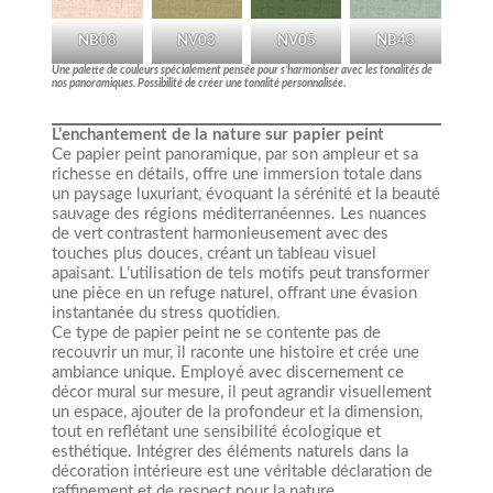
NB08
NV03
NV05
NB43
Une palette de couleurs spécialement pensée pour s’harmoniser avec les tonalités de
nos panoramiques. Possibilité de créer une tonalité personnalisée
.
L’enchantement de la nature sur papier peint
Ce papier peint panoramique, par son ampleur et sa
richesse en détails, offre une immersion totale dans
un paysage luxuriant, évoquant la sérénité et la beauté
sauvage des régions méditerranéennes. Les nuances
de vert contrastent harmonieusement avec des
touches plus douces, créant un tableau visuel
apaisant. L’utilisation de tels motifs peut transformer
une pièce en un refuge naturel, offrant une évasion
instantanée du stress quotidien.
Ce type de papier peint ne se contente pas de
recouvrir un mur, il raconte une histoire et crée une
ambiance unique. Employé avec discernement ce
décor mural sur mesure, il peut agrandir visuellement
un espace, ajouter de la profondeur et la dimension,
tout en reflétant une sensibilité écologique et
esthétique. Intégrer des éléments naturels dans la
décoration intérieure est une véritable déclaration de
raffinement et de respect pour la nature.